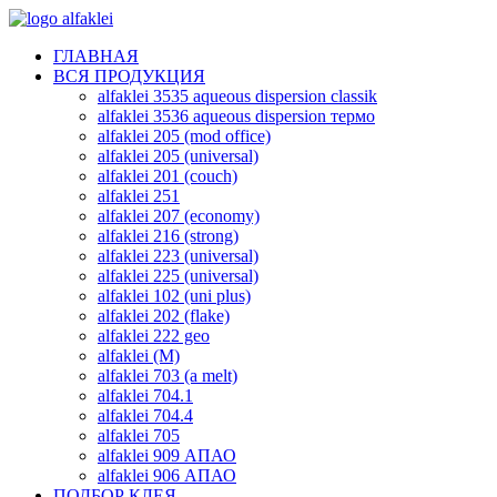
ГЛАВНАЯ
ВСЯ ПРОДУКЦИЯ
alfaklei 3535 aqueous dispersion classik
alfaklei 3536 aqueous dispersion термо
alfaklei 205 (mod office)
alfaklei 205 (universal)
alfaklei 201 (couch)
alfaklei 251
alfaklei 207 (economy)
alfaklei 216 (strong)
alfaklei 223 (universal)
alfaklei 225 (universal)
alfaklei 102 (uni plus)
alfaklei 202 (flake)
alfaklei 222 geo
alfaklei (M)
alfaklei 703 (a melt)
alfaklei 704.1
alfaklei 704.4
alfaklei 705
alfaklei 909 АПАО
alfaklei 906 АПАО
ПОДБОР КЛЕЯ